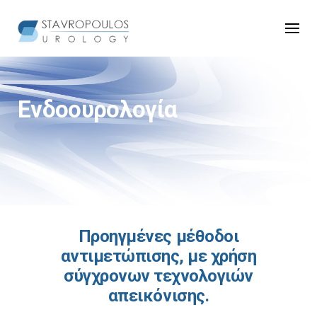
Skip
to
content
Ενδοουρολογία
Προηγμένες μέθοδοι
αντιμετώπισης, με χρήση
σύγχρονων τεχνολογιών
απεικόνισης.